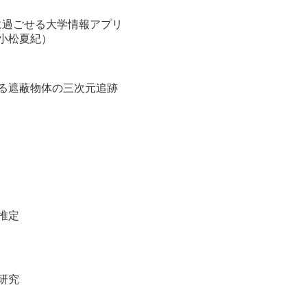
適に過ごせる大学情報アプリ
小松夏紀）
る遮蔽物体の三次元追跡
推定
研究