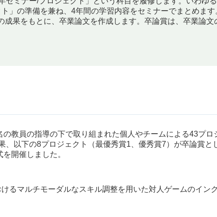
年セミナー/プロジェクト」という科目を履修します。いわゆる
クト」の準備を兼ね、4年間の学習内容をセミナーでまとめます
の成果をもとに、卒業論文を作成します。卒論賞は、卒業論文
9名の教員の指導の下で取り組まれた個人やチームによる43プ
果、以下の8プロジェクト（最優秀賞1、優秀賞7）が卒論賞と
式を開催しました。
おけるマルチモーダルなスキル調整を用いた対人ゲームのイン