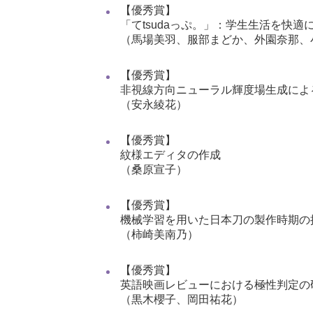
【優秀賞】
「てtsudaっぷ。」：学生生活を快
（馬場美羽、服部まどか、外園奈那、
【優秀賞】
非視線方向ニューラル輝度場生成によ
（安永綾花）
【優秀賞】
紋様エディタの作成
（桑原宣子）
【優秀賞】
機械学習を用いた日本刀の製作時期の
（柿崎美南乃）
【優秀賞】
英語映画レビューにおける極性判定の
（黒木櫻子、岡田祐花）